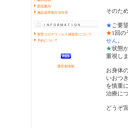
歯科医師
医院案内
そのた
施設基準届出項目等
★
ご要
ＩＮＦＯＲＭＡＴＩＯＮ
★
1回の
新型コロナウィルス感染症について
せん
。
予約について
★
状態
重視し
運営者情報
お身体
いおつ
を慎重
治療に
どうぞ