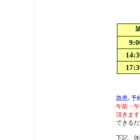
9:
14:
17:
休診
急患､予
午前・午
頂きます
できるだ
下記、休