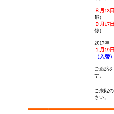
８月13日
暇）
９月17
修）
2017年
１月19
（入替
ご迷惑を
す。
ご来院の
さい。