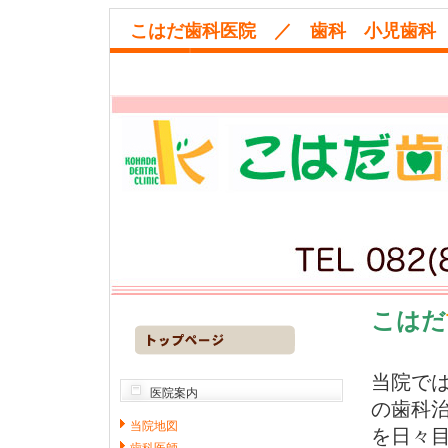
こはだ歯科医院 ／ 歯科 小児歯
こはだ
当院で
医院案内
の歯科
当院地図
を日々